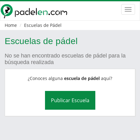
Toggl
navig
Home
Escuelas de Pádel
Escuelas de pádel
No se han encontrado escuelas de pádel para la
búsqueda realizada
¿Conoces alguna
escuela de pádel
aquí?
Publicar Escuela