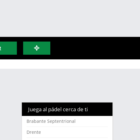
R
Juega al pádel cerca de ti
Brabante Septentrional
Drente