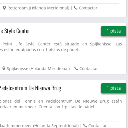
Rotterdam
(
Holanda Meridional
)
|
Contactar
fe Style Center
1 pista
Point Life Style Center está situado en Spijkenisse. Las
es están equipadas con 1 pistas de pádel....
Spijkenisse
(
Holanda Meridional
)
|
Contactar
 Padelcentrum De Nieuwe Brug
1 pista
laciones del Tennis en Padelcentrum De Nieuwe Brug están
n Haarlemmermeer. Cuenta con 1 pistas de pádel....
Haarlemmermeer
(
Holanda Septentrional
)
|
Contactar