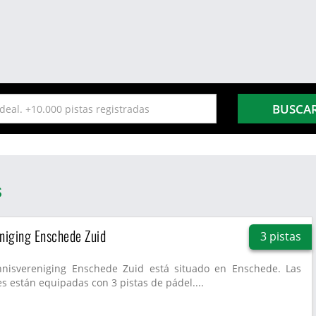
BUSCA
s
niging Enschede Zuid
3 pistas
nnisvereniging Enschede Zuid está situado en Enschede. Las
es están equipadas con 3 pistas de pádel....