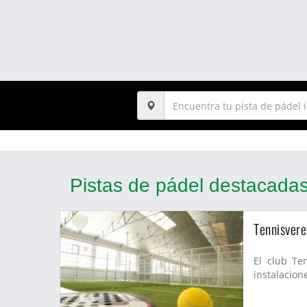
Pistas de pádel destacada
Tennisvere
El club Te
instalacion