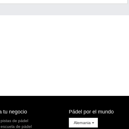
a tu negocio
Pádel por el mundo
 pistas de pádel
Alemania
 escuela de pádel