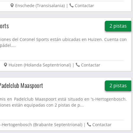
Enschede
(
Transisalania
)
|
Contactar
orts
2 pistas
ciones del Coronel Sports están ubicadas en Huizen. Cuenta con
pádel....
Huizen
(
Holanda Septentrional
)
|
Contactar
Padelclub Maaspoort
2 pistas
nnis en Padelclub Maaspoort está situado en 's-Hertogenbosch.
ciones están equipadas con 2 pistas de p...
s-Hertogenbosch
(
Brabante Septentrional
)
|
Contactar