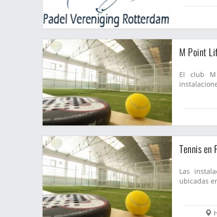
M Point Li
El club M 
instalacion
Tennis en
Las insta
ubicadas e